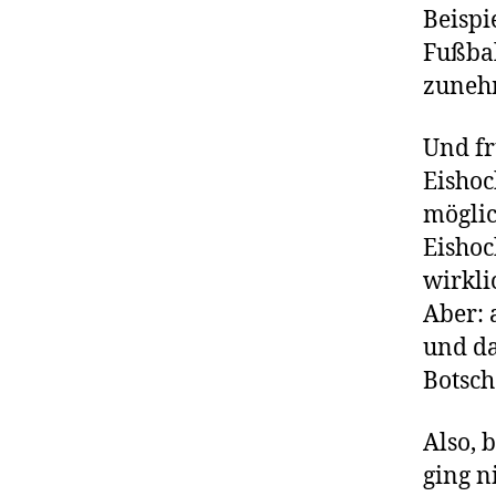
Beispi
Fußbal
zuneh
Und fr
Eishoc
möglic
Eishoc
wirkli
Aber: 
und da
Botsch
Also, 
ging n