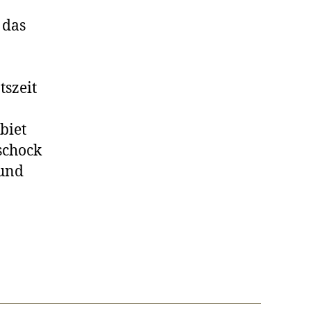
 das
tszeit
biet
sschock
 und