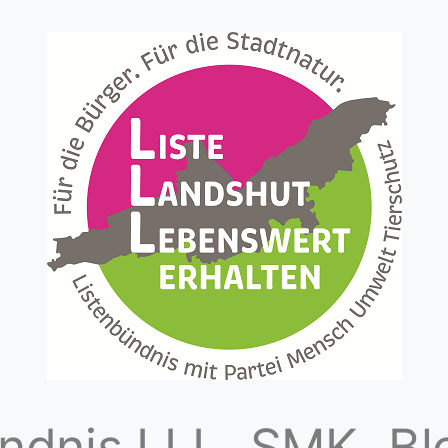
ndnis LLL
SMK
Bl