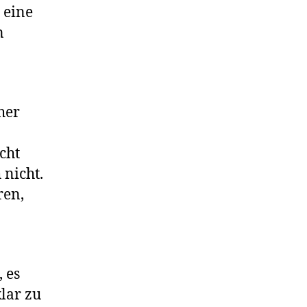
 eine
n
her
cht
 nicht.
ren,
 es
lar zu