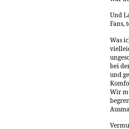
Und La
Fans, 
Was ic
vielle
ungesc
bei d
und ge
Komfor
Wir mü
begre
Ausmaß
Vermut