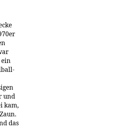
tum
ecke
1970er
en
war
 ein
ball-
sigen
r und
i kam,
 Zaun.
nd das