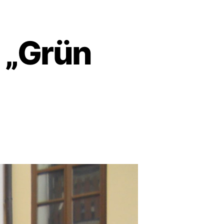
 „Grün
atum