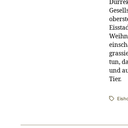
Dürrek
Gesell
oberst
Eissta
Weihna
einsch
grassi
tun, d
und a
Tier.
Eish
Schlagwö