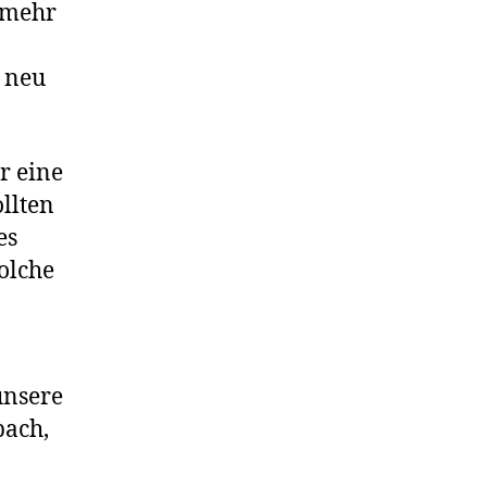
 mehr
r neu
r eine
llten
es
solche
unsere
bach,