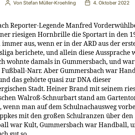
Von
Stefan Müller-Kroehling
4. Oktober 2022
Beitragsautor
Veröffentlichungsda
rach Reporter-Legende Manfred Vorderwühlb
iner riesigen Hornbrille die Sportart in den 
 immer aus, wenn er in der ARD aus der erst
liga berichete, und allein diese Aussprache 
Ich wohnte damals in Gummersbach, und war
r Fußball-Narr. Aber Gummersbach war Hand
 und das gehörte quasi zur DNA dieser
rgischen Stadt. Heiner Brand mit seinem rie
schen Walroß-Schnurbart stand am Gartento
e, wenn man auf dem Schulnachausweg vorbe
eppkes mit den großen Schulranzen über den
all war Kult, Gummersbach war Handball, u
ch gut so.