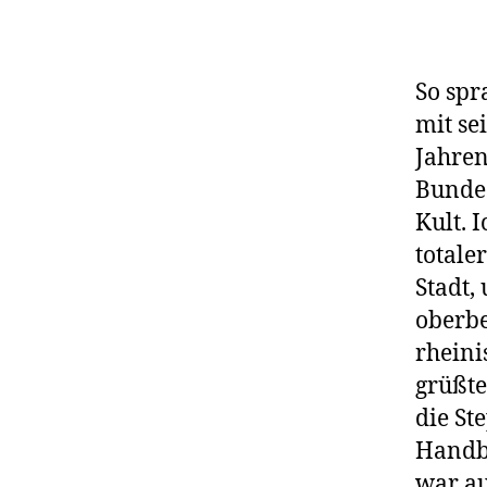
So sp
mit se
Jahren
Bundes
Kult. 
totale
Stadt,
oberbe
rheini
grüßt
die St
Handb
war au