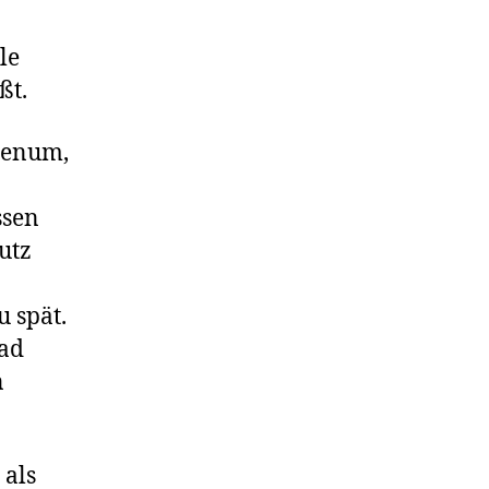
le
ßt.
Plenum,
ssen
utz
u spät.
rad
n
 als