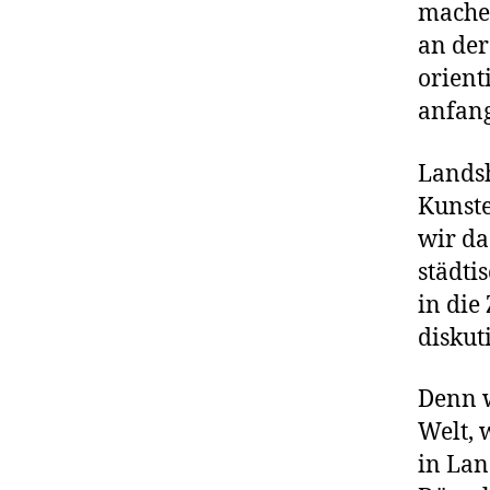
mache
an der
orient
anfan
Landsh
Kunste
wir da
städti
in die
diskut
Denn 
Welt, 
in Lan