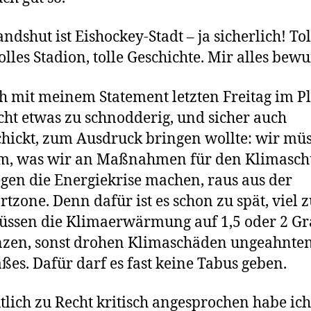
ndshut ist Eishockey-Stadt – ja sicherlich! Tol
tolles Stadion, tolle Geschichte. Mir alles bewu
h mit meinem Statement letzten Freitag im 
icht etwas zu schnodderig, und sicher auch
hickt, zum Ausdruck bringen wollte: wir mü
em, was wir an Maßnahmen für den Klimasch
gen die Energiekrise machen, raus aus der
tzone. Denn dafür ist es schon zu spät, viel z
ssen die Klimaerwärmung auf 1,5 oder 2 G
nzen, sonst drohen Klimaschäden ungeahnte
es. Dafür darf es fast keine Tabus geben.
lich zu Recht kritisch angesprochen habe ich